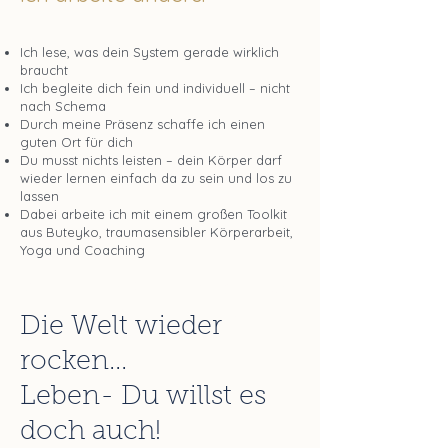
Ich lese, was dein System gerade wirklich
braucht
Ich begleite dich fein und individuell – nicht
nach Schema
Durch meine Präsenz schaffe ich einen
guten Ort für dich
Du musst nichts leisten – dein Körper darf
wieder lernen einfach da zu sein und los zu
lassen
Dabei arbeite ich mit einem großen Toolkit
aus Buteyko, traumasensibler Körperarbeit,
Yoga und Coaching
Viele meiner Klienten sagen: „So
wie bei dir fühle ich mich NUR bei
Die Welt wieder
dir.“
rocken...
Leben- Du willst es
doch auch!