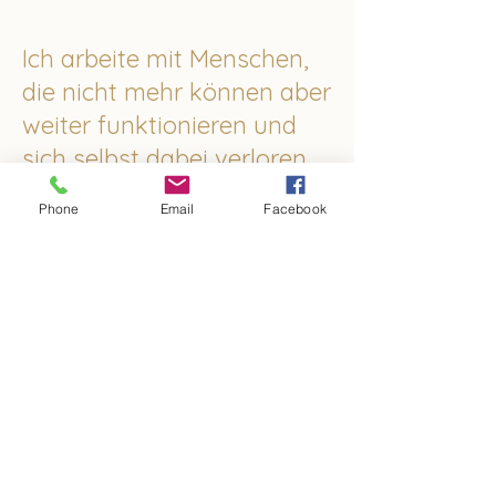
Ich arbeite mit Menschen,
die nicht mehr können aber
weiter funktionieren und
sich selbst dabei verloren
haben.
Phone
Email
Facebook
Meine Arbeit verbindet
Atemarbeit (Buteyko und Pranayama)
Traumasensitive Begleitung
Schulung der Körperwahrnehmung und
Achtsamkeit
Regulation der Blutgase und des
Nervensystems
Mentorship und Beziehungscoaching