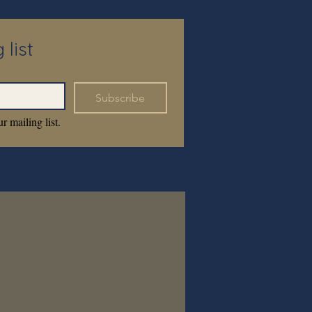
 list
Subscribe
r mailing list.