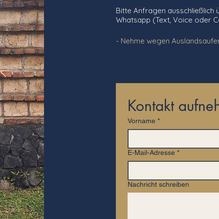
Bitte Anfragen ausschließlich
Whatsapp (Text, Voice oder Cal
- Nehme wegen Auslandsaufenthalte
Kontakt aufn
Vorname
*
E-Mail-Adresse
*
Nachricht schreiben